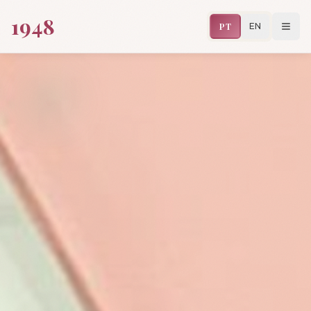
1948
PT
EN